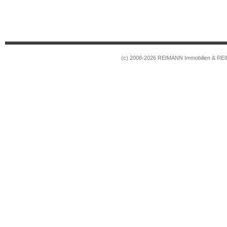
(c) 2008-2026 REIMANN Immobilien & RE